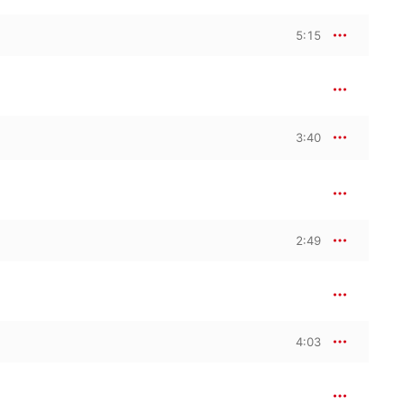
5:15
3:40
2:49
4:03