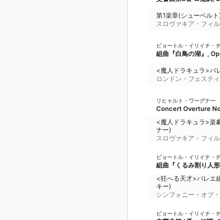
第1楽章(シューベルト
スロヴァキア・フィル
ピョートル・イリイチ・
組曲『白鳥の湖』, Op.
<魔人ドラキュラ>バレ
ロンドン・フェスティ
リヒャルト・ワーグナー
Concert Overture No
<魔人ドラキュラ>楽
ナー)
スロヴァキア・フィル
ピョートル・イリイチ・
組曲『くるみ割り人形』, 
<狂へる天才>バレエ組
キー)
シンフォニー・オブ・
ピョートル・イリイチ・