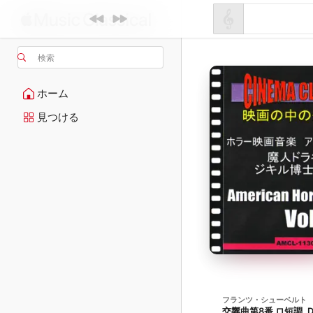
検索
ホーム
見つける
フランツ・シューベルト
交響曲第8番 ロ短調, D