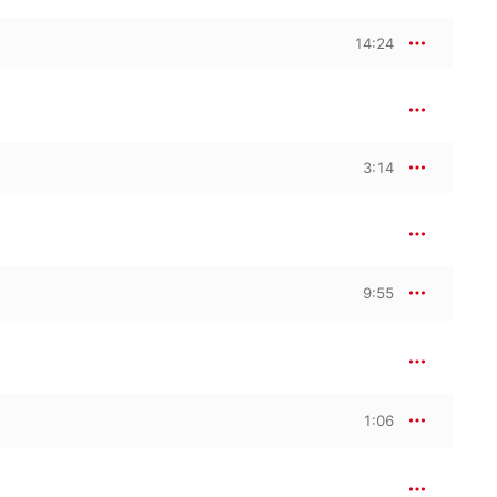
14:24
3:14
9:55
1:06