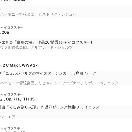
)
ハーモニー管弦楽団
、
ビストリク・レジュハ
チャイコフスキー
 20a
エ音楽「白鳥の湖」 作品20/情景(チャイコフスキー)
ヴァル管弦楽団
、
アルフレッド・ショルツ
. 2 C Major, WWV 27
劇「ニュルンベルグのマイスタージンガー」/序曲(ワーグ
ハーモニー管弦楽団
、
リヒャルト・ワーグナー
、
リボル・ペシェック
チャイコフスキー
Op. 71a、TH 35
曲「くるみ割り人形」 作品71a/ロシア舞曲(チャイコフス
ジ・エア
チャイコフスキー