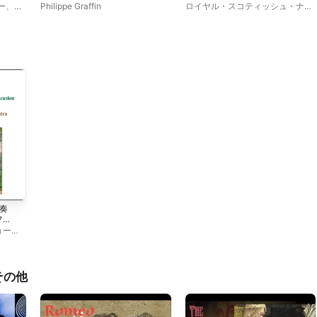
曲
ー
、
Philippe Graffin
ロイヤル・スコティッシュ・ナシ
団
、
シ
ョナル管弦楽団
、
デーヴィッド・
s
ロイド=ジョーンズ
、
ラファエ
ラス・
ル・ウォルフィッシュ
奏
ファ
イ
ョーン
スラ
ル・フ
ル・
その他