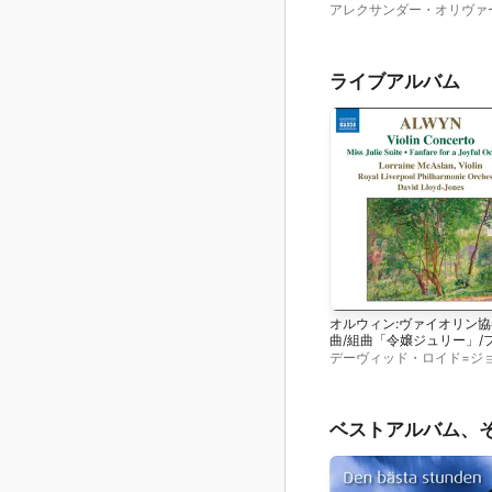
アレクサンダー・オリヴァ
BBCスコティッシュ交響楽
ンシア・ブシャン
、
Thoma
Lawlor
、
Ian Caddy
、
ニコ
クロウバリー
ライブアルバム
オルウィン:ヴァイオリン協
曲/組曲「令嬢ジュリー」/
ンファーレ・フォア・ジョ
デーヴィッド・ロイド=ジ
フル・オケイジョン(マカ
ズ
、
ロイヤル・リヴァプー
ン/ロイヤル・リヴァプー
ィルハーモニー管弦楽団
、
フィル/ロイド=ジョーンズ)
Lorraine McAslan
ベストアルバム、