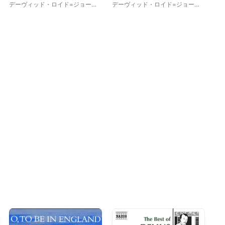
律/ヴェニスのムーア人(ロイヤ
ンファーレ・フォア・ジョイ
Rom
デーヴィッド・ロイド=ジョーン
デーヴィッド・ロイド=ジョーン
Phi
ル・リヴァプール・フィル/ロ
フル・オケイジョン(マカスラ
10)
ズ
、
ロイヤル・リヴァプール・フ
ズ
、
ロイヤル・リヴァプール・フ
ズ
イド=ジョーンズ)
ン/ロイヤル・リヴァプール・
ィルハーモニー管弦楽団
ィルハーモニー管弦楽団
、
ィ
フィル/ロイド=ジョーンズ)
Lorraine McAslan