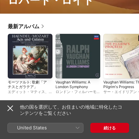
ロバート・ロイド
最新アルバム
モーツァルト: 歌劇「ア
Vaughan Williams: A
Vaughan Williams: T
チスとガラテア」
London Symphony
Pilgrim's Progress
エディット・マティス
、
ウ
ロンドン・フィルハーモニ
サー・エイドリアン
ィーン放送交響楽団
、
ロバ
ー管弦楽団
、
ロジャー・ノ
ルト
ート・ギャンビル
、
アンソ
リントン
ニー・ロルフ・ジョンソ
他の国を選択して、お住まいの地域に特化したコ
ン
、
ロバート・ロイド
、
ペ
その他のアーティスト
ンテンツをご覧ください
ーター・シュライアー
United States
続ける