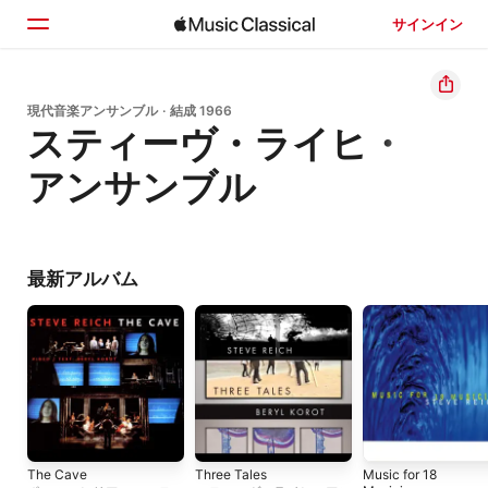
サインイン
ホーム
現代音楽アンサンブル · 結成 1966
スティーヴ・ライヒ・
見つける
アンサンブル
検索
最新アルバム
The Cave
Three Tales
Music for 18