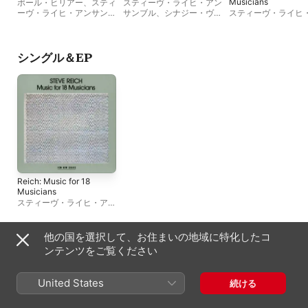
Musicians
ポール・ヒリアー
、
スティ
スティーヴ・ライヒ・アン
ーヴ・ライヒ・アンサンブ
サンブル
、
シナジー・ヴォ
スティーヴ・ライヒ
ル
、
Beryl Korot
ーカルズ
サンブル
シングル＆EP
Reich: Music for 18
Musicians
スティーヴ・ライヒ・アン
サンブル
他の国を選択して、お住まいの地域に特化したコ
ベストアルバム、その他
ンテンツをご覧ください
United States
続ける