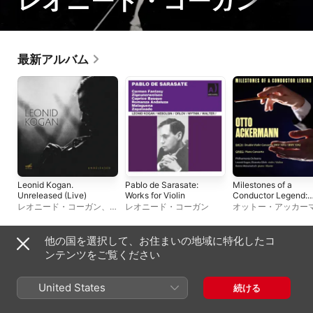
レオニード・コーガン
最新アルバム
Leonid Kogan.
Pablo de Sarasate:
Milestones of a
Unreleased (Live)
Works for Violin
Conductor Legend:
Otto Ackermann, Vol
レオニード・コーガン
、
ロ
レオニード・コーガン
オットー・アッカー
7
シア国立交響楽団
、
パヴェ
フィルハーモニア管
ル・コーガン
他の国を選択して、お住まいの地域に特化したコ
ライブアルバム
ンテンツをご覧ください
United States
続ける