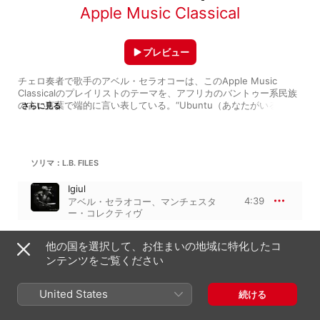
Apple Music Classical
プレビュー
チェロ奏者で歌手のアベル・セラオコーは、このApple Music 
Classicalのプレイリストのテーマを、アフリカのバントゥー系民族
の古い言葉で端的に言い表している。“Ubuntu（あなたがいるから
さらに見る
私がいる）”。そして彼はこう説明する。「『Forces of 
Humanity』というタイトルを選んだのは、私が、国に関係なく普遍
的な人間性が存在するという考えを持っているからです。それは、
共有される歌、ダンス、コメディ、そして愛の中にあります。セレ
ソリマ：L.B. FILES
クトしたのは、伝統や先祖から受け継いできた知恵を、現代の生活
に新しくて生き生きとした形で取り入れているアーティストたちの
Igiul
インスピレーションが発揮された曲です」

4:39
アベル・セラオコー
、
マンチェスタ
ー・コレクティヴ
収録曲は非常に多彩だ。そして、マラン・マレーの楽曲をソロで奏
でるヴィオラ・ダ・ガンバ奏者Paolo Pandolfoの瞑想的で魅惑的な
サウンドにしても、セラオコーと同じチェロ奏者であるヨーヨー・
他の国を選択して、お住まいの地域に特化したコ
E. T. GUÈBROU
マと仲間たちによるピアソラ作品の、荒々しくスパイスの効いたパ
ンテンツをご覧ください
フォーマンスにしても、すべての曲から、作曲家と演奏家の心から
The Homeless Wanderer
の思いがはっきりと伝わってくる。セラオコーも、それと同じよう
7:07
なエネルギーを持つ曲を紹介する。いわく「楽器間の詩的な会話の
エマフォイ・ツェゲ・マリアム・ゲ
United States
続ける
ブル
典型」であるラヴェルの『弦楽四重奏曲 ヘ長調』だ。「チェロのシ
ンプルな上昇旋律は、ヴァイオリンのメロディと非常に美しい関係