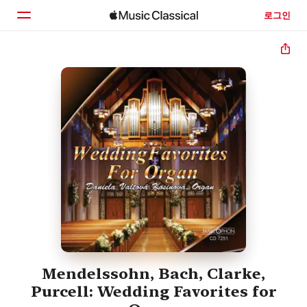
로그인
홈
둘러보기
검색
Mendelssohn, Bach, Clarke,
Purcell: Wedding Favorites for