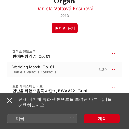
Organ
Daniela Valtová Kosinová
2013
미리 듣기
펠릭스 멘델스존
한여름 밤의 꿈, Op. 61
Wedding March, Op. 61
3:30
Daniela Valtová Kosinová
요한 제바스티안 바흐
건반을 위한 모음곡 사단조, BWV 822 · ‘Dubious Authorship’
현재 위치에 특화된 콘텐츠를 보려면 다른 국가를
Aria
3:16
선택하십시오.
Daniela Valtová Kosinová
미국
계속
제레미아 클라크
모음곡