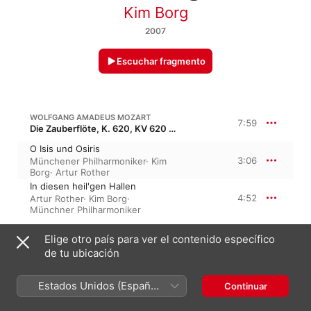
Kim Borg
2007
Escuchar fragmento
WOLFGANG AMADEUS MOZART
7:59
Die Zauberflöte, K. 620, KV 620 · “La flauta mágica”
O Isis und Osiris
3:06
Münchener Philharmoniker
·
Kim
Borg
·
Artur Rother
In diesen heil'gen Hallen
4:52
Artur Rother
·
Kim Borg
·
Münchner Philharmoniker
Elige otro país para ver el contenido específico
GIOACHINO ROSSINI
Il barbiere di Siviglia, “El barbero de Sevilla”
de tu ubicación
La calunnia
4:48
Artur Rother
·
Kim Borg
·
Estados Unidos (Español
Continuar
Münchner Philharmoniker
México)