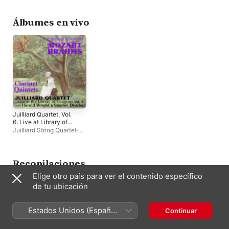
Wright
Álbumes en vivo
Juilliard Quartet, Vol.
6: Live at Library of
Congress – Clarinet
Juilliard String Quartet
·
Quintets
Stanley Drucker
·
Harold
Wright
Recopilaciones
Elige otro país para ver el contenido específico
de tu ubicación
Estados Unidos (Español
Continuar
México)