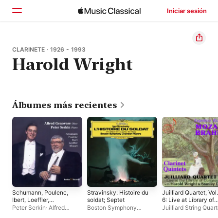
Iniciar sesión
Inicio
CLARINETE · 1926 - 1993
Harold Wright
Explorar
Buscar
Álbumes más recientes
Schumann, Poulenc,
Stravinsky: Histoire du
Juilliard Quartet, Vol.
Ibert, Loeffler,
soldat; Septet
6: Live at Library of
Mozart
Congress – Clarinet
Peter Serkin
·
Alfred
Boston Symphony
Juilliard String Quart
Quintets
Genovese
Chamber Players
Stanley Drucker
·
Ha