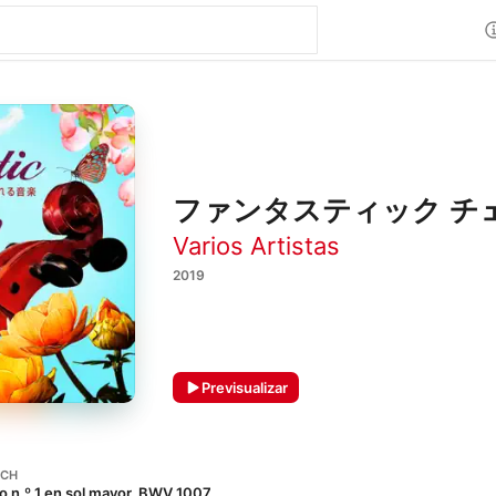
ファンタスティック チ
Varios Artistas
2019
Previsualizar
ACH
lo n.º 1 en sol mayor, BWV 1007