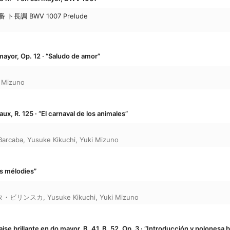
長調 BWV 1007 Prelude
mayor, Op. 12 · “Saludo de amor”
 Mizuno
ux, R. 125 · “El carnaval de los animales”
Barcaba
,
Yusuke Kikuchi
,
Yuki Mizuno
is mélodies”
タ・ビリンスカ
,
Yusuke Kikuchi
,
Yuki Mizuno
ise brillante en do mayor, B. 41, B. 52, Op. 3 · “Introducción y polonesa br