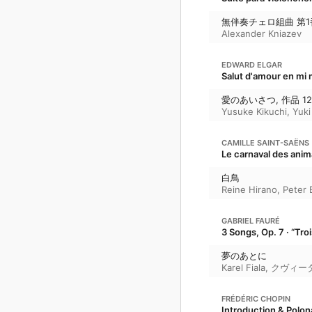
無伴奏チェロ組曲 第1番 ト
Alexander Kniazev
EDWARD ELGAR
Salut d'amour en mi 
愛のあいさつ, 作品 12
Yusuke Kikuchi
,
Yuki
CAMILLE SAINT-SAËNS
Le carnaval des anima
白鳥
Reine Hirano
,
Peter 
GABRIEL FAURÉ
3 Songs, Op. 7 · “Tro
夢のあとに
Karel Fiala
,
クヴィー
FRÉDÉRIC CHOPIN
Introduction & Polona