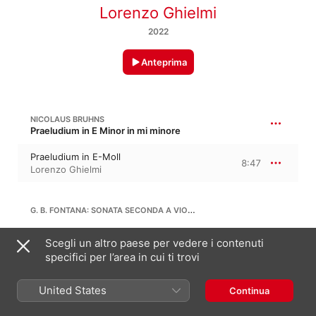
Lorenzo Ghielmi
2022
Anteprima
NICOLAUS BRUHNS
Praeludium in E Minor in mi minore
Praeludium in E-Moll
8:47
Lorenzo Ghielmi
G. B. FONTANA: SONATA SECONDA A VIOLINO SOLO
Sonata Seconda a Violino Solo
Scegli un altro paese per vedere i contenuti
6:05
Enrico Onofri
,
Margret Köll
,
Lorenzo
specifici per l’area in cui ti trovi
Ghielmi
United States
JOHANN SEBASTIAN BACH
Continua
Fantasia e fuga in la minore, BWV 944