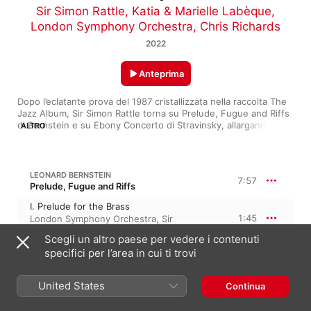
Sir Simon Rattle
,
Katia & Marielle Labèque
,
London Symphony Orchestra
,
Chris Richards
2022
Anteprima
Dopo l’eclatante prova del 1987 cristallizzata nella raccolta The 
Jazz Album, Sir Simon Rattle torna su Prelude, Fugue and Riffs 
di Bernstein e su Ebony Concerto di Stravinsky, allargando il 
ALTRO
programma a un arrangiamento per due pianoforti e orchestra 
di Gonzalo Grau dell’oratorio La Pasión según San Marcos di 
Osvaldo Golijov. Alla celebrazione di classica e jazz, si uniscono 
i ritmi e le trame sudamericane di Nazareno, dove a brillare 
LEONARD BERNSTEIN
7:57
sono i tasti delle sorelle Katia e Marielle Labèque, che 
Prelude, Fugue and Riffs
aumentano il peso di un lavoro capace di armonizzare i 
I. Prelude for the Brass
contrasti.
1:45
London Symphony Orchestra
,
Sir
Simon Rattle
Scegli un altro paese per vedere i contenuti
II. Fugue for the Saxes
specifici per l’area in cui ti trovi
1:49
Sir Simon Rattle
,
London Symphony
Orchestra
III. Riffs for Everyone
United States
Continua
Katia & Marielle Labèque
,
London
4:23
Symphony Orchestra
,
Chris