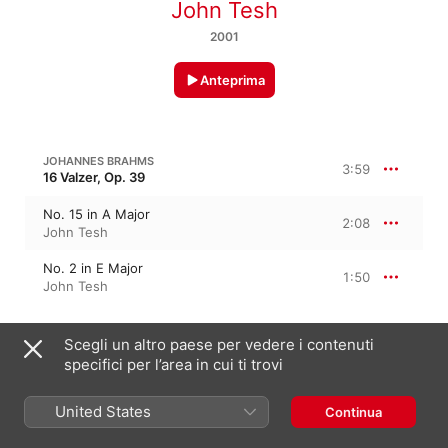
John Tesh
2001
Anteprima
JOHANNES BRAHMS
3:59
16 Valzer, Op. 39
No. 15 in A Major
2:08
John Tesh
No. 2 in E Major
1:50
John Tesh
WOLFGANG AMADEUS MOZART
Scegli un altro paese per vedere i contenuti
12 variazioni su "Ah, vous dirai-je, Maman" in do maggiore, K. 265, K. 300e, KV 265, KV 300e
specifici per l’area in cui ti trovi
Twelve Variations on "Ah vous dirai-
je, Maman", K. 265
7:59
United States
Continua
John Tesh