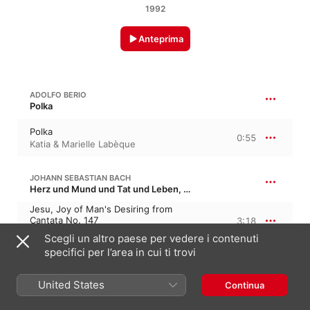
1992
Anteprima
ADOLFO BERIO
Polka
Polka
0:55
Katia & Marielle Labèque
JOHANN SEBASTIAN BACH
Herz und Mund und Tat und Leben, BWV 147 · “Il cuore e la bocca, le azioni e la vita”
Jesu, Joy of Man's Desiring from
Cantata No. 147
3:18
Katia & Marielle Labèque
Scegli un altro paese per vedere i contenuti
specifici per l’area in cui ti trovi
GEORGE GERSHWIN
6:59
3 Preludi
United States
Continua
I. Allegro Ben Ritmato e Deciso
1:24