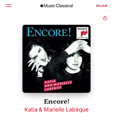
Accedi
Home
Scopri
Cerca
Encore!
Katia & Marielle Labèque