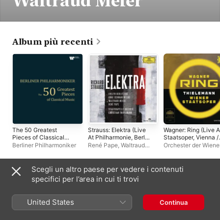
Waltraud Meier
Album più recenti
The 50 Greatest
Strauss: Elektra (Live
Wagner: Ring (Live A
Pieces of Classical
At Philharmonie, Berlin
Staatsoper, Vienna /
Music
/ 2014)
2011)
Berliner Philharmoniker
René Pape
,
Waltraud
Orchester der Wiene
Meier
,
Anne
Staatsoper
,
Christia
Schwanewilms
,
Christian
Thielemann
Thielemann
,
Evelyn
Scegli un altro paese per vedere i contenuti
Herlitzius
,
Staatskapelle
Album live
specifici per l’area in cui ti trovi
Dresden
United States
Continua