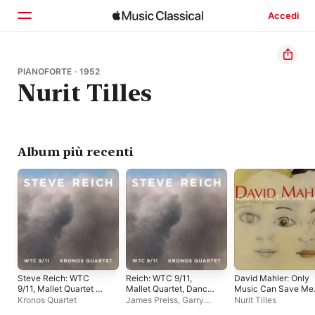
Accedi
Home
PIANOFORTE · 1952
Nurit Tilles
Scopri
Cerca
Album più recenti
Steve Reich: WTC
Reich: WTC 9/11,
David Mahler: Only
9/11, Mallet Quartet &
Mallet Quartet, Dance
Music Can Save Me
Dance Patterns
Patterns
Now
Kronos Quartet
James Preiss
,
Garry
Nurit Tilles
Kvistad
,
Edmund