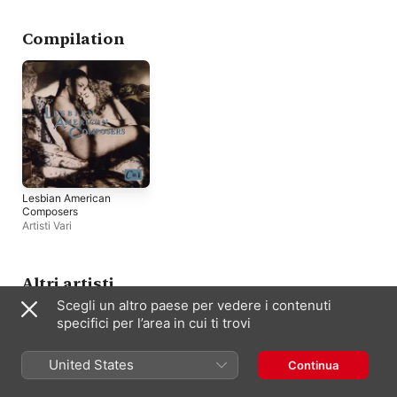
Niemann
,
Frank Cassara
,
Thad Wheeler
,
Nurit Tilles
Compilation
Lesbian American
Composers
Artisti Vari
Altri artisti
Scegli un altro paese per vedere i contenuti
specifici per l’area in cui ti trovi
United States
Continua