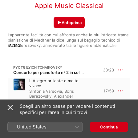
Apple Music Classical
Anteprima
L’apparente facilità con cui affronta anche le più intricate trame 
pianistiche di Medtner la dice lunga sul bagaglio tecnico di 
Boris Berezovsky, annoverato tra le figure emblematiche del 
ALTRO
virtuosismo di scuola russa nell’era moderna. Vincitore della 
medaglia d’oro al Concorso Tchaikovsky nel 1990, al 
compositore di Votkinsk ha dedicato una spettacolare incisione 
che evidenzia un’impressionante capacità di combinare energia 
PYOTR ILYICH TCHAIKOVSKY
38:23
viscerale e controllo. Habitué degli accidentati repertori di 
Concerto per pianoforte nº 2 in sol maggiore, Op. 44, TH 60
Rachmaninoff e Liszt, dimostra una sublime sensibilità in 
I. Allegro brillante e molto
Chopin e ha collaborato con ensemble di fama globale.
vivace
17:59
Sinfonia Varsovia
,
Boris
Berezovsky
,
Alexander
Vedernikov
Scegli un altro paese per vedere i contenuti
II. Andante non troppo
Boris Berezovsky
,
Alexander
specifici per l’area in cui ti trovi
13:02
Vedernikov
,
Sinfonia
Varsovia
United States
III. Allegro con fuoco
Continua
Sinfonia Varsovia
,
Alexander
7:21
Vedernikov
,
Boris