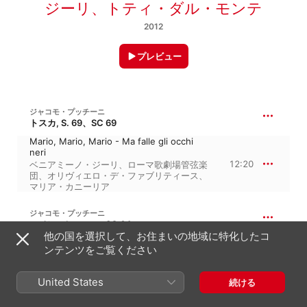
ジーリ
、
トティ・ダル・モンテ
2012
プレビュー
ジャコモ・プッチーニ
トスカ, S. 69、SC 69
Mario, Mario, Mario - Ma falle gli occhi
neri
12:20
ベニアミーノ・ジーリ
、
ローマ歌劇場管弦楽
団
、
オリヴィエロ・デ・ファブリティース
、
マリア・カニーリア
ジャコモ・プッチーニ
マノン・レスコー, SC 64
他の国を選択して、お住まいの地域に特化したコ
Tutta su me si posa -
ンテンツをご覧ください
Sola...perduta...abbandonata
16:54
ミラノ・スカラ座管弦楽団
、
Francesco
Merli
、
ロレンツォ・モラヨーリ
、
Maria
United States
続ける
Zamboni