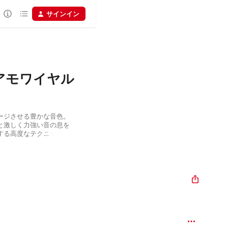
サインイン
アモワイヤル
ージさせる豊かな音色。
と激しく力強い音の息を
する高度なテクニック。
oyelのピアニズムは、“リ
ルジ・シフラとロシア出身
ら受け継いだものだ。この
る表現が随所に発揮され
たっぷり楽しむことがで
によるサン゠サーンスとショス
パフォーマンスも聴き逃