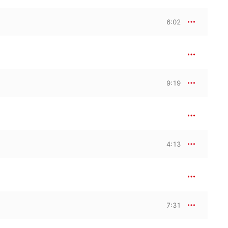
6:02
9:19
4:13
7:31