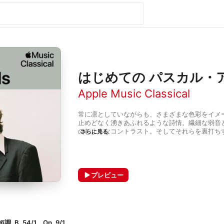
はじめての パスカル・
Apple Music Classical
常に凛としていながらも、さまざまな色彩をイメ
止めどなく湧きあふれるような詩情。繊細な弱音
のむようなコントラスト。そしてそれらを裏打ち
さらに見る
1971年生まれのフランスのピアニストPascal Am
ストの再来”とうたわれたハンガリー出身のジョ
のラザール・ベルマンという2人の偉大な師匠か
プレイリストでは、その華麗な技巧と情感あふれ
たリストやショパンのソロピアノのための作品を
プレビュー
きる。またEmmanuelle Bertrandとの共演
タコーヴィチのチェロソナタのめくるめくような
せない。
B. 54/1、Op. 9/1