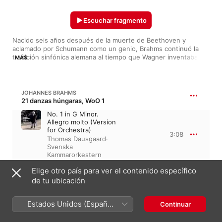
Escuchar fragmento
Nacido seis años después de la muerte de Beethoven y 
aclamado por Schumann como un genio, Brahms continuó la 
tradición sinfónica alemana al tiempo que Wagner inventaba un 
MÁS
nuevo lenguaje estético y musical. Sus cuatro sinfonías y 
conciertos son la piedra angular de un repertorio que funde lo 
clásico con una honda expresividad. Apasionado admirador de 
la música de Bach, Brahms escribió mucha música coral, 
JOHANNES BRAHMS
incluyendo su Réquiem alemán. Su música de cámara y de 
21 danzas húngaras, WoO 1
piano, junto a un gran número de canciones, le sitúan en el 
No. 1 in G Minor.
podio de los grandes.
Allegro molto (Version
for Orchestra)
3:08
Thomas Dausgaard
·
Svenska
Kammarorkestern
Elige otro país para ver el contenido específico
JOHANNES BRAHMS
de tu ubicación
Sinfonía n.º 3 en fa mayor, Op. 90
III. Poco allegretto
Estados Unidos (Español
Continuar
Gewandhausorchester
6:19
Leipzig
·
Herbert
México)
Blomstedt