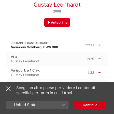
Gustav Leonhardt
2008
Anteprima
JOHANN SEBASTIAN BACH
12:11
Variazioni Goldberg, BWV 988
Aria
2:29
Gustav Leonhardt
Variatio 1, a 1 Clav.
1:33
Gustav Leonhardt
Variatio 2, a 1 Clav.
1:04
Scegli un altro paese per vedere i contenuti
Gustav Leonhardt
specifici per l’area in cui ti trovi
Variatio 3, a 1 Clav. Canone alla
Seconda
0:59
United States
Gustav Leonhardt
Continua
Variatio 4, a 1 Clav.
0:34