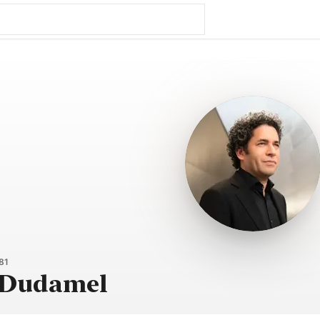
81
 Dudamel