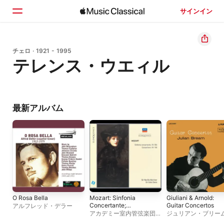
サインイン
ホーム
チェロ · 1921 - 1995
テレンス・ウエィル
見つける
検索
最新アルバム
O Rosa Bella
Mozart: Sinfonia
Giuliani & Arnold:
Concertante;
Guitar Concertos
アルフレッド・デラー
Concertone for 2
アカデミー室内管弦楽団
、
ジュリアン・ブリー
Violins
サー・ネヴィル・マリナ