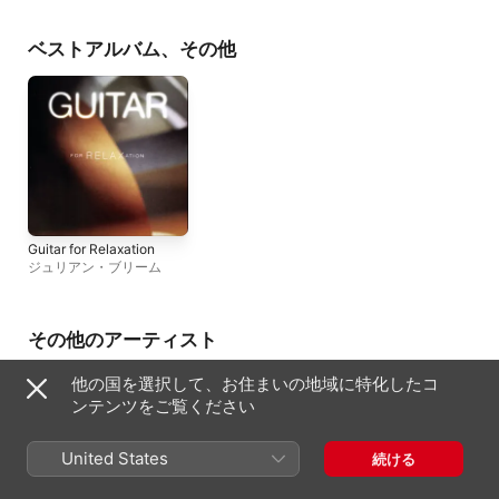
ー
、
スティーヴン・シング
ルズ
、
アラン・ラヴディ
ベストアルバム、その他
Guitar for Relaxation
ジュリアン・ブリーム
その他のアーティスト
他の国を選択して、お住まいの地域に特化したコ
ンテンツをご覧ください
United States
続ける
スティーヴン・
ジャクリーヌ・
レナード・ロー
ムスティスラ