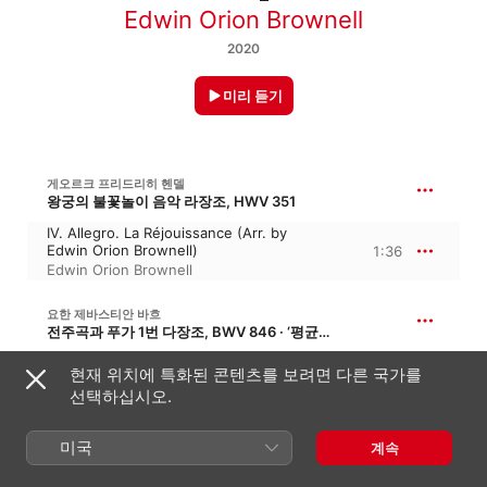
Edwin Orion Brownell
2020
미리 듣기
게오르크 프리드리히 헨델
왕궁의 불꽃놀이 음악 라장조, HWV 351
IV. Allegro. La Réjouissance (Arr. by
Edwin Orion Brownell)
1:36
Edwin Orion Brownell
요한 제바스티안 바흐
전주곡과 푸가 1번 다장조, BWV 846 · ‘평균율 클라비어 곡집 1권’
Prelude in C Major, BWV 846 (Arr. by
현재 위치에 특화된 콘텐츠를 보려면 다른 국가를
Edwin Orion Brownell)
1:53
선택하십시오.
Edwin Orion Brownell
미국
요한 제바스티안 바흐
계속
마음과 입과 행동과 생명으로, BWV 147 · ‘마음과 입, 행동과삶’