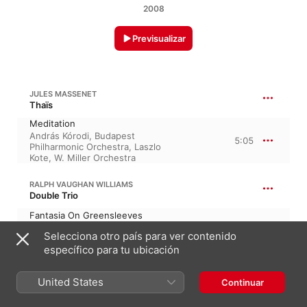
2008
Previsualizar
JULES MASSENET
Thaïs
Meditation
András Kórodi
,
Budapest
5:05
Philharmonic Orchestra
,
Laszlo
Kote
,
W. Miller Orchestra
RALPH VAUGHAN WILLIAMS
Double Trio
Fantasia On Greensleeves
4:24
London Symphony Orchestra
,
Selecciona otro país para ver contenido
Geoffrey Simon
específico para tu ubicación
FELIX MENDELSSOHN
Songs without Words, Book II, Op. 30 · “Canciones sin palabras, libro 2”
United States
Continuar
The Venetian Gondola (From