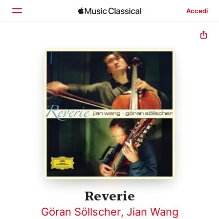
Accedi
Home
Scopri
Cerca
Reverie
Göran Söllscher
,
Jian Wang