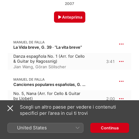
2007
Anteprima
MANUEL DE FALLA
La Vida breve, G. 39 · “La vita breve”
Danza espagñola No. 1 (Arr. for Cello
& Guitar by Ragossnig)
3:41
Jian Wang
,
Göran Söllscher
MANUEL DE FALLA
Canciones populares españolas, G. 40 · “Canzoni popolari spagnole”
No. 5, Nana (Arr. for Cello & Guitar
by Llobet)
2:00
Jian Wang
,
Göran Söllscher
Scegli un altro paese per vedere i contenuti
specifici per l’area in cui ti trovi
BARSANTI: A COLLECTION OF OLD SCOTS TUNES
United States
Continua
Busk ye, busk ye, my bonny bride
(Arr. for Cello & Guitar by Söllscher)
2:27