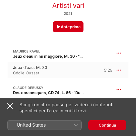
Artisti vari
2021
Anteprima
MAURICE RAVEL
Jeux d'eau in mi maggiore, M. 30 · “Giochi d'acqua”
Jeux d'eau, M. 30
5:29
Cécile Ousset
CLAUDE DEBUSSY
Deux arabesques, CD 74, L. 66 · “Due arabeschi”
I. Andantino con moto in E Major
Scegli un altro paese per vedere i contenuti
3:50
Monique Haas
specifici per l’area in cui ti trovi
United States
LUDOVICO EINAUDI
Continua
Ombre