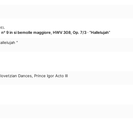
DEL
nº 9 in si bemolle maggiore, HWV 308, Op. 7/3 · “Hallelujah”
llelujah "
ovetzian Dances, Prince Igor Acto III