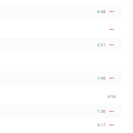
4:48
2:31
1:49
4:54
1:36
3:17