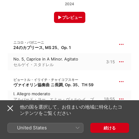
2024
プレビュー
ニコロ・パガニーニ
24のカプリース, MS 25、Op. 1
No. 5, Caprice in A Minor. Agitato
3:15
セルゲイ・スタドレル
ピョートル・イリイチ・チャイコフスキー
ヴァイオリン協奏曲 ニ長調, Op. 35、TH 59
I. Allegro moderato
18:55
アルパード・ヨー
、
エミー・ヴェルヘイ
、
ブ
ダペスト交響楽団
他の国を選択して、お住まいの地域に特化したコ
ンテンツをご覧ください
ヴィットーリオ・モンティ
チャールダーシュ
United States
続ける
Csardas
4:39