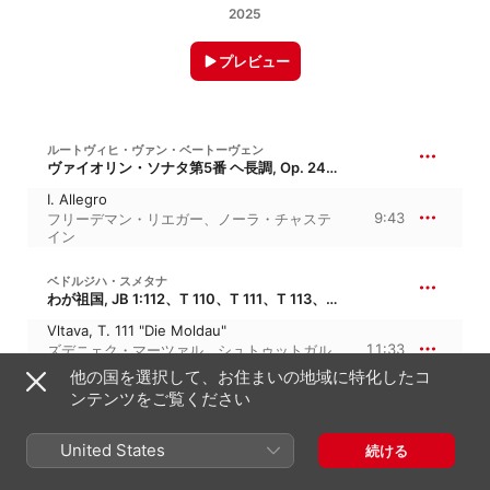
2025
プレビュー
ルートヴィヒ・ヴァン・ベートーヴェン
ヴァイオリン・ソナタ第5番 ヘ長調, Op. 24、“春”
I. Allegro
9:43
フリーデマン・リエガー
、
ノーラ・チャステ
イン
ベドルジハ・スメタナ
わが祖国, JB 1:112、T 110、T 111、T 113、T 114、T 120、T 121
Vltava, T. 111 "Die Moldau"
11:33
ズデニェク・マーツァル
、
シュトゥットガル
ト放送交響楽団
他の国を選択して、お住まいの地域に特化したコ
ンテンツをご覧ください
ヨセフ・スク
6つのピアノ小品, Op. 7
United States
続ける
I. Liebeslied (Arr. for Orchestra)
7:13
Christian Ehwald
、
Kosice Philharmonic