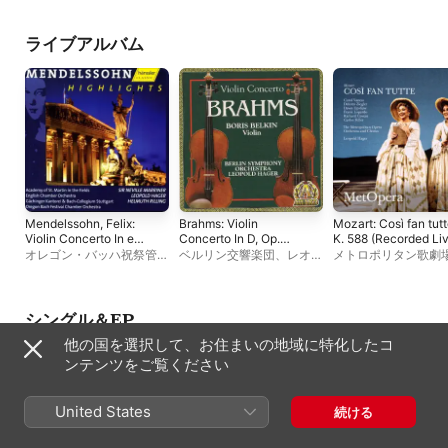
ルク・モーツァルテ
弦楽団
ライブアルバム
Mendelssohn, Felix:
Brahms: Violin
Mozart: Così fan tutt
Violin Concerto In e
Concerto In D, Op.
K. 588 (Recorded Li
Minor - Symphony No.
79
at The Met -
オレゴン・バッハ祝祭管弦
ベルリン交響楽団
、
レオポ
メトロポリタン歌劇
4, "Italian" - Oratorio
December 7, 1991)
楽団
、
レオポルド・ハーガ
ルド・ハーガー
Richard Cowan
、
レ
Excerpts
ー
、
ミヒャエル・シャー
ルド・ハーガー
、
カ
デ
、
ヘルムート・リリン
ス・フェラー
、
カロ
グ
、
シュトゥットガルト・
ァネス
、
デロレス・
シングル＆EP
バッハ・コレギウム
、
クリ
グラー
、
フランク・
他の国を選択して、お住まいの地域に特化したコ
スティーネ・シェーファ
ド
、
ドーン・アップ
ー
、
コルネリア・カリッシ
ンテンツをご覧ください
ュ
、
サー・ネヴィル・マリ
ナー
、
D. シトコヴェツキ
ー
、
シュトゥットガルト・
United States
続ける
ゲッヒンゲン聖歌隊
、
ウォ
ルフガング・シェーネ
、
ア