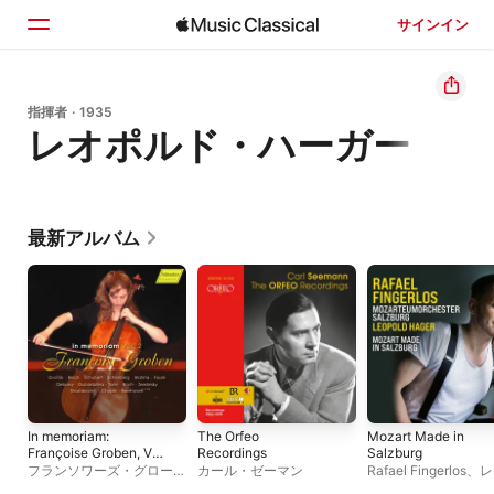
サインイン
ホーム
指揮者 · 1935
レオポルド・ハーガー
見つける
検索
最新アルバム
In memoriam:
The Orfeo
Mozart Made in
Françoise Groben, Vol.
Recordings
Salzburg
2 (Remastered 2024)
フランソワーズ・グローベ
カール・ゼーマン
Rafael Fingerlos
、
レ
[Live]
ン
ルド・ハーガー
、
ザ