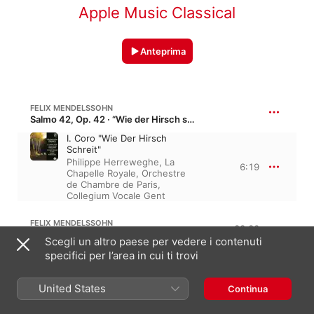
Apple Music Classical
Anteprima
FELIX MENDELSSOHN
Salmo 42, Op. 42 · “Wie der Hirsch schreit”
I. Coro "Wie Der Hirsch
Schreit"
Philippe Herreweghe
,
La
6:19
Chapelle Royale
,
Orchestre
de Chambre de Paris
,
Collegium Vocale Gent
FELIX MENDELSSOHN
22:20
Elijah, Op. 70 · “Elias”
Scegli un altro paese per vedere i contenuti
Ouvertüre - No. 1 Chor. Das
specifici per l’area in cui ti trovi
Volk "Hilf, Herr!"
Philippe Herreweghe
,
6:40
United States
Collegium Vocale Gent
,
La
Continua
Chapelle Royale
,
Orchestre
des Champs-Elysées