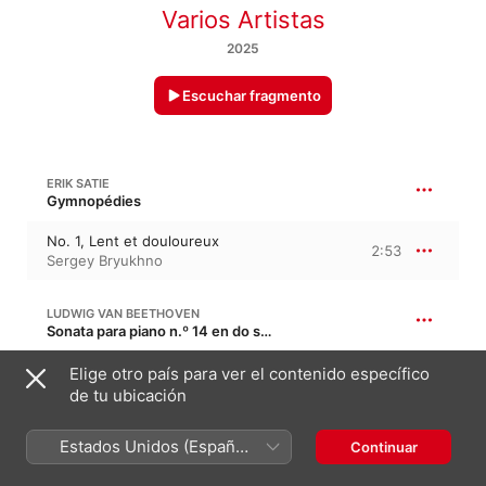
Varios Artistas
2025
Escuchar fragmento
ERIK SATIE
Gymnopédies
No. 1, Lent et douloureux
2:53
Sergey Bryukhno
LUDWIG VAN BEETHOVEN
Sonata para piano n.º 14 en do sostenido menor, Op. 27/2 · “Claro de luna”
I. Adagio sostenuto
Elige otro país para ver el contenido específico
5:43
Katya Kramer-Lapin
de tu ubicación
Estados Unidos (Español
CLAUDE DEBUSSY
Continuar
Suite bergamasque, CD 82, L. 75
México)