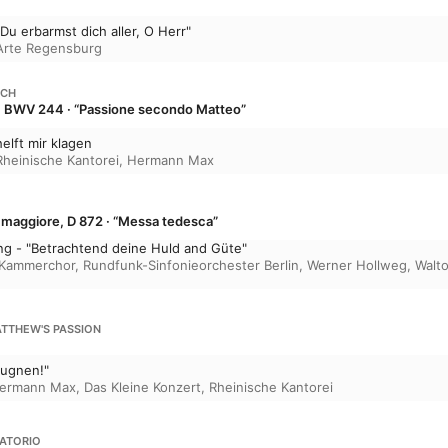
Du erbarmst dich aller, O Herr"
Arte Regensburg
ACH
, BWV 244 · “Passione secondo Matteo”
elft mir klagen
Rheinische Kantorei
,
Hermann Max
 maggiore, D 872 · “Messa tedesca”
ng - "Betrachtend deine Huld and Güte"
 Kammerchor
,
Rundfunk-Sinfonieorchester Berlin
,
Werner Hollweg
,
Walt
MATTHEW'S PASSION
eugnen!"
ermann Max
,
Das Kleine Konzert
,
Rheinische Kantorei
RATORIO