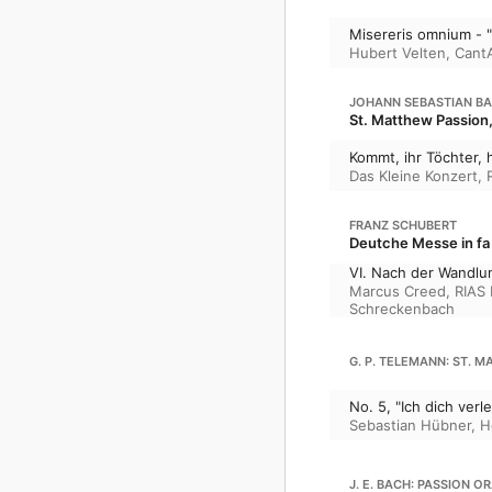
Misereris omnium - "
Hubert Velten
,
Cant
JOHANN SEBASTIAN B
St. Matthew Passion
Kommt, ihr Töchter, h
Das Kleine Konzert
,
FRANZ SCHUBERT
Deutche Messe in fa
VI. Nach der Wandlu
Marcus Creed
,
RIAS
Schreckenbach
G. P. TELEMANN: ST. 
No. 5, "Ich dich verl
Sebastian Hübner
,
H
J. E. BACH: PASSION O