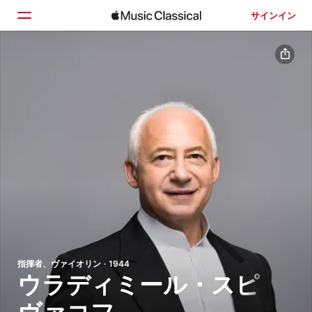
サインイン
ホーム
見つける
検索
指揮者、ヴァイオリン · 1944
ウラディミール・スピ