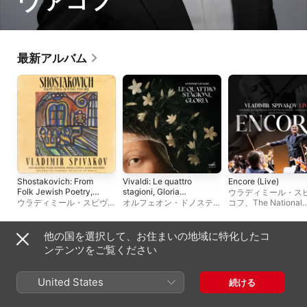
ヴァコフ
最新アルバム
Shostakovich: From
Vivaldi: Le quattro
Encore (Live)
Folk Jewish Poetry,
stagioni, Gloria
ウラディミール・ス
Op. 79a
(Live)
ウラディミール・スピヴァ
オルフェオン・ドノスティ
コフ
、
The National
コフ
、
The National
アルラ合唱団
、
ウラディミ
Philharmonic Orches
Philharmonic Orchestra
ール・スピヴァコフ
、
モス
of Russia
、
モスクワ
of Russia
クワ・ヴィルトゥオージ
ィルトゥオージ
、
デ
他の国を選択して、お住まいの地域に特化したコ
マツーエフ
ライブアルバム
ンテンツをご覧ください
United States
続ける