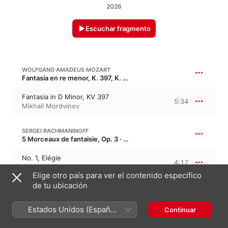
2026
Escuchar fragmento
WOLFGANG AMADEUS MOZART
Fantasía en re menor, K. 397, K. 385g, KV 397, KV 385g
Fantasia in D Minor, KV 397
5:34
Mikhail Mordvinov
SERGEI RACHMANINOFF
5 Morceaux de fantaisie, Op. 3 · “5 Piezas de fantasía”
No. 1, Elégie
4:17
Vladislav Mikhalchuk
Elige otro país para ver el contenido específico
de tu ubicación
FRÉDÉRIC CHOPIN
12 Estudios, Op. 10
Estados Unidos (Español
Continuar
No. 12 in C Minor
México)
"Revolutionary"
2:38