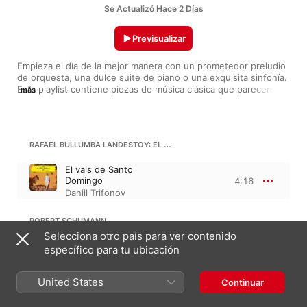
Se Actualizó Hace 2 Días
Previsualizar
Empieza el día de la mejor manera con un prometedor preludio 
de orquesta, una dulce suite de piano o una exquisita sinfonía. 
Esta playlist contiene piezas de música clásica que parecen 
más
decir “buenos días” con sus notas, convirtiendo tus mañanas 
en una experiencia relajante que te hará sentir que hoy puede 
ser un gran día.
RAFAEL BULLUMBA LANDESTOY: EL VALS DE SANTO DOMINGO
El vals de Santo
Domingo
4:16
Daniil Trifonov
ROBERT SCHUMANN
Sinfonía n.º 3 en mi bemol mayor, Op. 97 · “Renana”
Selecciona otro país para ver contenido
específico para tu ubicación
II. Scherzo. Sehr mäßig
Los Angeles
6:34
Philharmonic
,
Gustavo
United States
Continuar
Dudamel