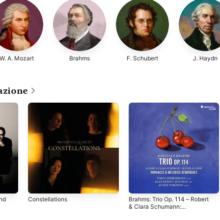
W. A. Mozart
Brahms
F. Schubert
J. Haydn
dazione
and
Constellations
Brahms: Trio Op. 114 – Robert
& Clara Schumann:
Romances