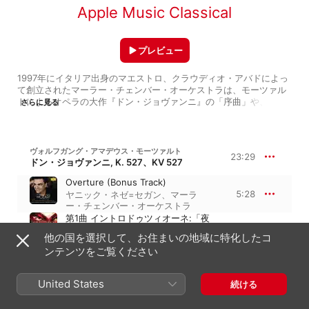
Apple Music Classical
プレビュー
1997年にイタリア出身のマエストロ、クラウディオ・アバドによっ
て創立されたマーラー・チェンバー・オーケストラは、モーツァル
トによるオペラの大作『ドン・ジョヴァンニ』の「序曲」や、ベー
さらに見る
トーヴェンによる威厳に満ちた協奏曲『Concerto for Piano and 
Orchestra No. 4 in G Major』を、マーラーを思わせるような思慮
深さと重厚感をもって奏でる。そしてもちろん、このアンサンブル
は、名前の由来となった作曲家であるグスタフ・マーラーの作品に
ヴォルフガング・アマデウス・モーツァルト
23:29
おいて、快活なメロディとしばしば非常に大きく変化するムードと
ドン・ジョヴァンニ, K. 527、KV 527
を対比させながら、一段と生き生きとした演奏を聴かせてくれる。
Overture (Bonus Track)
マーラー・チェンバー・オーケストラのこうしたアプローチは、圧
5:28
ヤニック・ネゼ=セガン
、
マーラ
倒的なパフォーマンスでリスナーを刺激するピアニスト、ダニー
ー・チェンバー・オーケストラ
ル・トリフォノフとの共演においても存分に発揮されており、凝縮
第1曲 イントロドゥツィオーネ:「夜
された雰囲気を醸し出しながらも、静かな場面ではまるで宙を舞う
も昼も苦労する」
羽のような自由さを表現している。
他の国を選択して、お住まいの地域に特化したコ
ヴィタリー・コワリョフ
、
イルデブ
ンテンツをご覧ください
5:31
ランド・ダルカンジェロ
、
マーラ
ー・チェンバー・オーケストラ
、
デ
ィアナ・ダムラウ
、
ヤニック・ネゼ
United States
続ける
=セガン
、
ルカ・ピサローニ
第4曲 アリア:「愛らしきご婦人、
これはカタログです」