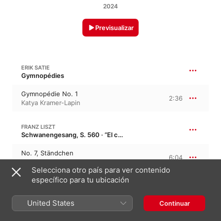
2024
Previsualizar
ERIK SATIE
Gymnopédies
Gymnopédie No. 1
2:36
Katya Kramer-Lapin
FRANZ LISZT
Schwanengesang, S. 560 · “El canto del cisne de Schubert, D957”
No. 7, Ständchen
6:04
Katya Kramer-Lapin
Selecciona otro país para ver contenido
específico para tu ubicación
CLAUDE DEBUSSY
Suite bergamasque, CD 82, L. 75
United States
Continuar
Clair de Lune
5:13