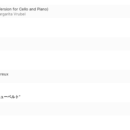
ersion for Cello and Piano)
rgarita Vrubel
ureux
“シューベルト”