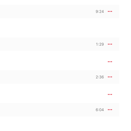
9:24
1:29
2:36
6:04