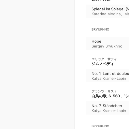
Spiegel im Spiegel (V
Katerina Modina
、
Ma
BRYUKHNO
Hope
Sergey Bryukhno
エリック・サティ
ジムノペディ
No. 1, Lent et doulo
Katya Kramer-Lapin
フランツ・リスト
白鳥の歌, S. 560、
No. 7, Ständchen
Katya Kramer-Lapin
BRYUKHNO