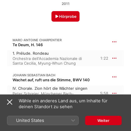
2011
Hörprobe
MARC-ANTOINE CHARPENTIER
Te Deum, H. 146
1. Prélude. Rondeau
1:22
Orchestra dell'Accademia Nazionale di
Santa Cecilia
,
Myung-Whun Chung
JOHANN SEBASTIAN BACH
Wachet auf, ruft uns die Stimme, BWV 140
IV. Chorale. Zion hört die Wächter singen
5:58
Peter Schreier
,
Münchener Bach-
Orchester
,
Karl Richter
Wähle ein anderes Land aus, um Inhalte für
deinen Standort zu sehen
FRANZ SCHUBERT
Ellens Gesang, III in B-Dur, D 839, Op. 52/6
United States
Weiter
Ave Maria, "Ellens Gesang III", D839 - Arr.
Ion Marin
5:38