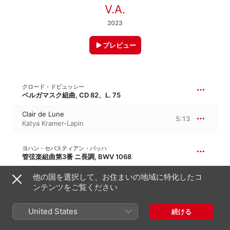
V.A.
2023
プレビュー
クロード・ドビュッシー
ベルガマスク組曲, CD 82、L. 75
Clair de Lune
5:13
Katya Kramer-Lapin
ヨハン・セバスティアン・バッハ
管弦楽組曲第3番 ニ長調, BWV 1068
Air "Air on the G String" (Arr. for Viola,
他の国を選択して、お住まいの地域に特化したコ
Strings and Harpsichord by Sergey
4:38
ンテンツをご覧ください
Bryukhno)
Sergey Bryukhno
United States
続ける
ルートヴィヒ・ヴァン・ベートーヴェン
ピアノ・ソナタ第14番 嬰ハ短調, Op. 27/2、“月光”