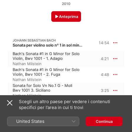
2010
Anteprima
JOHANN SEBASTIAN BACH
14:54
Sonata per violino solo nº 1 in sol minore, BWV 1001
Bach's Sonata #1 in G Minor for Solo
Violin, Bwv 1001 - 1. Adagio
4:21
Nathan Milstein
Bach's Sonata #1 in G Minor for Solo
Violin, Bwv 1001 - 2. Fuga
4:48
Nathan Milstein
Sonata for Solo Vn No.1 G - Moll
Bwv 1001 3. Siciliano
3:25
Nathan Milstein
Scegli un altro paese per vedere i contenuti
Bach's Sonata #1 in G Minor for Solo
Violin, Bwv 1001 - 4. Presto
2:18
specifici per l’area in cui ti trovi
Nathan Milstein
United States
Continua
JOHANN SEBASTIAN BACH
18:50
Partita nº 1 in si minore, BWV 1002