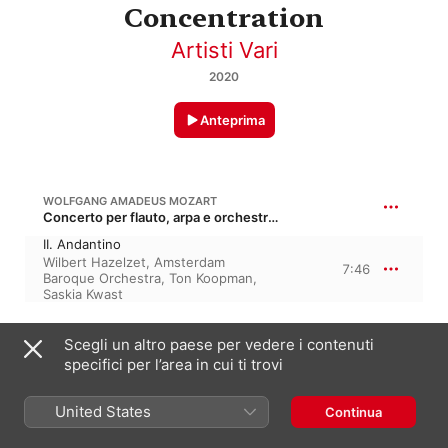
Concentration
Artisti Vari
2020
Anteprima
WOLFGANG AMADEUS MOZART
Concerto per flauto, arpa e orchestra in do maggiore, K. 299, K. 297c, KV 299, KV 297c
II. Andantino
Wilbert Hazelzet
,
Amsterdam
7:46
Baroque Orchestra
,
Ton Koopman
,
Saskia Kwast
JOHANN SEBASTIAN BACH
Scegli un altro paese per vedere i contenuti
Preludio e fuga nº 1 in do maggiore, BWV 846 · “Il clavicembalo ben temperato, libro 1”
specifici per l’area in cui ti trovi
I. Prelude
2:16
Fazıl Say
United States
Continua